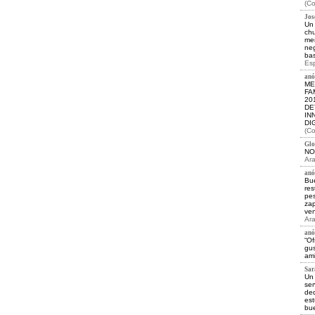
(Co
Jos
Un 
chu
men
neg
bas
Esp
anó
ME
FA
20
DE
IN
DI
(Co
Glor
NO
Ara
anó
Bu
res
pes
zap
ven
Ara
anó
“Of
gus
ami
Sara
Un 
ser
ded
est
bue