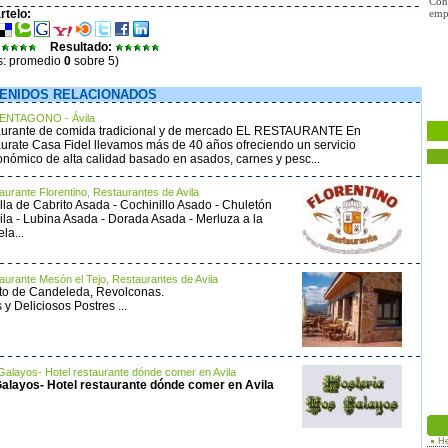
Con
telo:
empr
Resultado:
s: promedio
0
sobre 5)
ENIDOS RELACIONADOS
ENTAGONO - Ávila
urante de comida tradicional y de mercado EL RESTAURANTE En
urate Casa Fidel llevamos más de 40 años ofreciendo un servicio
onómico de alta calidad basado en asados, carnes y pesc...
aurante Florentino, Restaurantes de Avila
illa de Cabrito Asada - Cochinillo Asado - Chuletón
ila - Lubina Asada - Dorada Asada - Merluza a la
la...
aurante Mesón el Tejo, Restaurantes de Avila
to de Candeleda, Revolconas.
 y Deliciosos Postres ...
Galayos- Hotel restaurante dónde comer en Avila
alayos- Hotel restaurante dónde comer en Avila
He