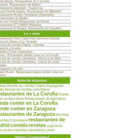
 de Alberto, Restaurantes de A Coruña
moshi, Restaurantes de Madrid
staurante Sebastián - Guipúzcoa
son Parrilla Zapata, Restaurantes de Valladolid
staurante Mirador Templarios (Maderuelo)
staurantes de Madrid
s Les Feixes Restaurantes de Girona
staurante O´TUMBIN (Ribadeo)
staurante El Mirador, Restaurante de Castellón
Lo + visto
staurante Chino Casa Feliz Servimos Comida
micilio (Santa Cruz Tenerife)
ceta de comida Chilena - Humitas
orizos a la sidra
bellon Criollo Venezolano
ray - Restaurante dónde comer en La Coruña
ceta de comida colombiana - Mazorca de Maíz
ceta de comida colombiana - Lomos de cerdo
epes
paguetis con atún
put Mundi - Restaurante italiano dónde comer en
drid
Nube de etiquetas
itas
Receta de comida Chilena
Espaguetis
lito
Receta de comida colombiana
staurantes de La Coruña
Dónde
er en Barcelona
Restaurantes de Barcelona
nde comer en La Coruña
nde comer en Zaragoza
staurantes de Zaragoza
Recetas
restaurantes de
comida Colombiana
drid
comida
recetas
argentinas
a
cocina
colombia
colombiana
comer
Ultimos Comentarios