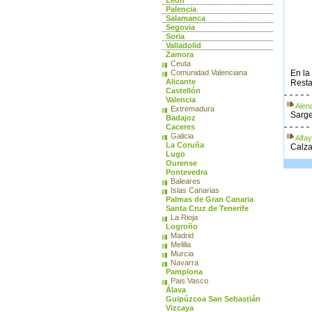
León
Palencia
Salamanca
Segovia
Soria
Valladolid
Zamora
Ceuta
Comunidad Valenciana
En la
Alicante
Resta
Castellón
Valencia
Alen
Extremadura
Sarge
Badajoz
Caceres
Galicia
Alfa
La Coruña
Calza
Lugo
Ourense
Pontevedra
Baleares
Islas Canarias
Palmas de Gran Canaria
Santa Cruz de Tenerife
La Rioja
Logroño
Madrid
Melilla
Murcia
Navarra
Pamplona
Pais Vasco
Álava
Guipúzcoa San Sebastián
Vizcaya