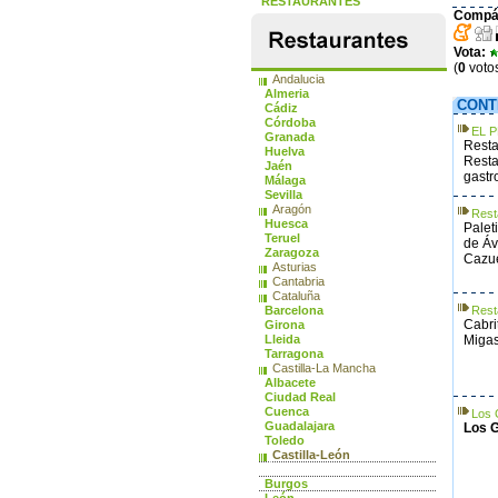
RESTAURANTES
Compár
Vota:
(
0
voto
Andalucia
Almeria
CONT
Cádiz
Córdoba
EL P
Granada
Resta
Huelva
Resta
Jaén
gastr
Málaga
Sevilla
Aragón
Rest
Huesca
Palet
Teruel
de Áv
Zaragoza
Cazue
Asturias
Cantabria
Cataluña
Barcelona
Rest
Cabri
Girona
Lleida
Migas
Tarragona
Castilla-La Mancha
Albacete
Ciudad Real
Cuenca
Los 
Guadalajara
Los G
Toledo
Castilla-León
Ávila
Burgos