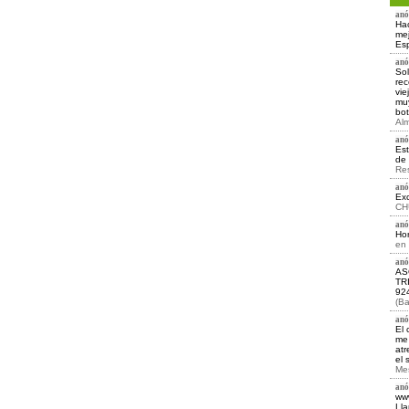
anó
Hac
mej
Esp
anó
Sol
rec
vie
muy
bot
Alm
anó
Est
de 
Re
anó
Exc
CH
anó
Hor
en
anó
AS
TR
92
(Ba
anó
El 
me 
atr
el 
Mes
anó
www
Lla