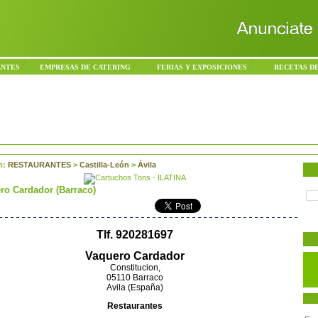
/
/
/
ANTES
EMPRESAS DE CATERING
FERIAS Y EXPOSICIONES
RECETAS D
n:
RESTAURANTES
>
Castilla-León
>
Ávila
ro Cardador (Barraco)
Tlf. 920281697
Vaquero Cardador
Constitucion,
05110 Barraco
Avila (España)
Restaurantes