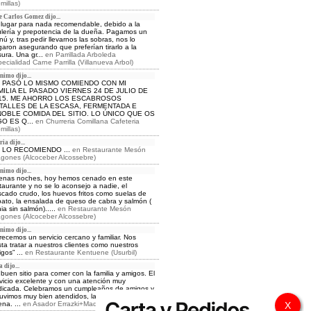
millas)
e Carlos Gomez dijo...
lugar para nada recomendable, debido a la
lería y prepotencia de la dueña. Pagamos un
ú y, tras pedir llevarnos las sobras, nos lo
aron asegurando que preferían tirarlo a la
ura. Una gr...
en
Parrillada Arboleda
ecialidad Carne Parrilla (Villanueva Arbol)
nimo dijo...
 PASÓ LO MISMO COMIENDO CON MI
MILIA EL PASADO VIERNES 24 DE JULIO DE
15. ME AHORRO LOS ESCABROSOS
TALLES DE LA ESCASA, FERMENTADA E
NOBLE COMIDA DEL SITIO. LO ÚNICO QUE OS
GO ES Q...
en
Churreria Comillana Cafeteria
millas)
ia dijo...
 LO RECOMIENDO ...
en
Restaurante Mesón
gones (Alcoceber Alcossebre)
nimo dijo...
enas noches, hoy hemos cenado en este
taurante y no se lo aconsejo a nadie, el
cado crudo, los huevos fritos como suelas de
ato, la ensalada de queso de cabra y salmón (
ia sin salmón).....
en
Restaurante Mesón
gones (Alcoceber Alcossebre)
nimo dijo...
recemos un servicio cercano y familiar. Nos
ta tratar a nuestros clientes como nuestros
gos” ...
en
Restaurante Kentuene (Usurbil)
 dijo...
buen sitio para comer con la familia y amigos. El
vicio excelente y con una atención muy
icada. Celebramos un cumpleaños de amigos y
uvimos muy bien atendidos, la comida muy
na. ...
en
Asador Errazki+Madrid
X