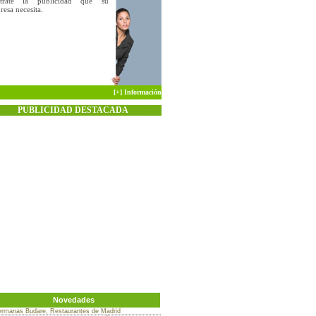
trate la publicidad que su
esa necesita.
[+] Información
PUBLICIDAD DESTACADA
Novedades
rmanas Budare, Restaurantes de Madrid