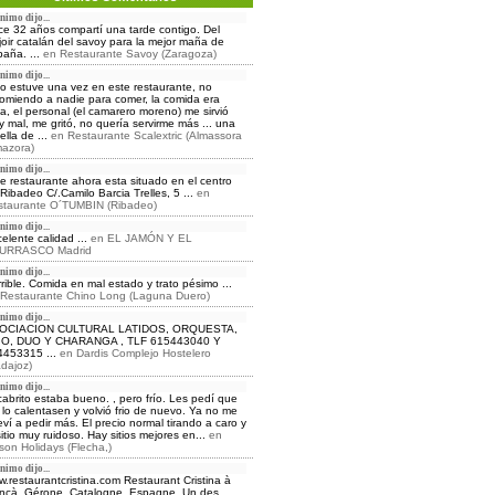
nimo dijo...
e 32 años compartí una tarde contigo. Del
oir catalán del savoy para la mejor maña de
aña. ...
en
Restaurante Savoy (Zaragoza)
nimo dijo...
o estuve una vez en este restaurante, no
omiendo a nadie para comer, la comida era
ja, el personal (el camarero moreno) me sirvió
 mal, me gritó, no quería servirme más ... una
ella de ...
en
Restaurante Scalextric (Almassora
azora)
nimo dijo...
e restaurante ahora esta situado en el centro
Ribadeo C/.Camilo Barcia Trelles, 5 ...
en
staurante O´TUMBIN (Ribadeo)
nimo dijo...
elente calidad ...
en
EL JAMÓN Y EL
URRASCO Madrid
nimo dijo...
rible. Comida en mal estado y trato pésimo ...
Restaurante Chino Long (Laguna Duero)
nimo dijo...
OCIACION CULTURAL LATIDOS, ORQUESTA,
IO, DUO Y CHARANGA , TLF 615443040 Y
4453315 ...
en
Dardis Complejo Hostelero
dajoz)
nimo dijo...
cabrito estaba bueno. , pero frío. Les pedí que
lo calentasen y volvió frio de nuevo. Ya no me
eví a pedir más. El precio normal tirando a caro y
sitio muy ruidoso. Hay sitios mejores en...
en
on Holidays (Flecha,)
nimo dijo...
.restaurantcristina.com Restaurant Cristina à
nçà, Gérone, Catalogne, Espagne, Un des