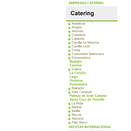
EMPRESAS CATERING
Andalucia
Aragón
Asturias
Cantabria
Cataluña
Castilla-La Mancha
Castilla-León
Ceuta
Comunidad Valenciana
Extremadura
Badajoz
Caceres
Galicia
La Coruña
Lugo
Ourense
Pontevedra
Baleares
Islas Canarias
Palmas de Gran Canaria
Santa Cruz de Tenerife
La Rioja
Madrid
Melilla
Murcia
Navarra
Pais Vasco
RECETAS INTERNACIONAL