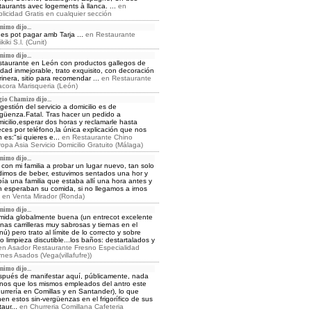
taurants avec logements à llanca. ...
en
licidad Gratis en cualquier sección
nimo dijo...
es pot pagar amb Tarja ...
en
Restaurante
kiki S.l. (Cunit)
nimo dijo...
taurante en León con productos gallegos de
idad inmejorable, trato exquisito, con decoración
inera, sitio para recomendar ...
en
Restaurante
acora Marisqueria (León)
gio Chamizo dijo...
gestión del servicio a domicilio es de
güenza.Fatal. Tras hacer un pedido a
icilio,esperar dos horas y reclamarle hasta
ces por teléfono,la única explicación que nos
 es:"si quieres e...
en
Restaurante Chino
opa Asia Servicio Domicilio Gratuito (Málaga)
nimo dijo...
 con mi familia a probar un lugar nuevo, tan solo
imos de beber, estuvimos sentados una hor y
ía una familia que estaba allí una hora antes y
 esperaban su comida, si no llegamos a irnos
.
en
Venta Mirador (Ronda)
nimo dijo...
ida globalmente buena (un entrecot excelente
nas carrilleras muy sabrosas y tiernas en el
ú) pero trato al límite de lo correcto y sobre
o limpieza discutible...los baños: destartalados y
en
Asador Restaurante Fresno Especialidad
nes Asados (Vega(villafufre))
nimo dijo...
pués de manifestar aquí, públicamente, nada
os que los mismos empleados del antro este
urrería en Comillas y en Santander), lo que
nen estos sin-vergüenzas en el frigorífico de sus
taur...
en
Churreria Comillana Cafeteria