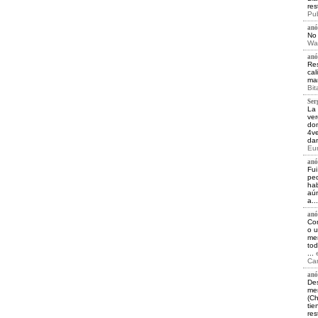
res
Pub
anó
No 
Wai
anó
Res
cal
mar
Bit
Ser
La 
ver
dom
4ve
dan
Eur
anó
Fui
ped
hab
aún
a..
anó
Com
o u
men
tod
...
Car
anó
Des
men
(Ch
tie
res