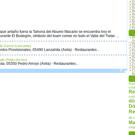
El
Mi
Re
Me
Re
Re
Ma
Re
Re
 que antaño fuera la Tahona del Abuelo Macario se encuentra hoy el
urante El Bodegón, símbolo del buen comer en todo el Valle del Tietar. ...
Re
Do
Re
de Garcia (Lanzahita)
Ch
ntos Provisionales, 05490 Lanzahita (Avila) - Restaurantes...
Pa
No
Re
yate (Pedro Arroyo)
Re
da, 05350 Pedro Arroyo (Avila) - Restaurantes...
Cr
Es
Ca
Ma
Hum
criol
Re
com
dó
Dó
Re
de 
Ma
chip