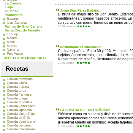
La Coruña
Lugo
Jorge Díaz Pérez Badajoz
Ourense
Disfruta del mejor sitio de Don Benito. Estam
Pontevedra
mediterránea y somos maestros arroceros. En 
Baleares
con carta y con menú, tenemos un menú arroce
Islas Canarias
Palmas de Gran Canaria
2018 visitas -
Santa Cruz de Tenerife
La Rioja
Madrid
Melilla
Murcia
Restaurante El Rinconcillo
Navarra
Cocina española, Entre 30 y 40€, Menos de 20
Pais Vasco
tarjetas, Aparcamiento, Local climatizado, Menú
RECETAS INTERNACIONAL
Restaurante de diseño, Restaurante de negoci
2836 visitas -
Comida mexicana
Comida China
Comida Italiana
Comida turca
Comida francesa
Comida griega
Comida argentina
Comida venezolana
Comida japonesa
LA POSADA DE LAS CIGÜEÑAS
Comida Costa Rica
Siéntase como en su casa y disfrute de nuestr
Comida de Chile
nuestra apetecible cocina tradicional extreme
Comida dominicana
¡Repetirá! Abierto en domingo, Acepta tarjetas, 
Comida peruana
2036 visitas -
Comida Colombiana