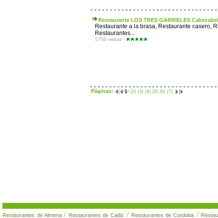
Restaurante LOS TRES GABRIELES Cabezabel
Restaurante a la brasa, Restaurante casero, 
Restaurantes...
1750 visitas -
Páginas:
·1·
|2|
|3|
|4|
|5|
|6|
|7|
/
/
/
Restaurantes de Almeria
Restaurantes de Cadiz
Restaurantes de Cordoba
Restau