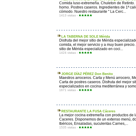
Comida luso-extremeña. Chuleton de Retinto. En
horno. Postres caseros. Ingredientes de 1ª cal
cómodo. Nuestro restaurante " La Cerc...
1413 visitas -
LA TABERNA DE SOLE Mérida
Disfruta del mejor sitio de Mérida especializ
comida, el mejor servicio y a muy buen precio. 
sitio de Mérida especializado en coci...
1424 visitas -
JORGE DÍAZ PÉREZ Don Benito
Maestros arroceros. Carta y Menú arrocero, Me
Carta de postres caseros. Disfruta del mejor s
especializados en cocina mediterránea y somo
1671 visitas -
RESTAURANTE LA FUSA Cáceres
La mejor cocina extremeña con productos de la
Caceres. Disponemos de un extenso menú, don
Ibéricos, Ensaladas, suculentas Carnes,...
1535 visitas -