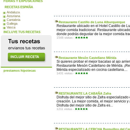
FERIAS Y EXPOSICIONES
RECETAS ESPAÑA
Andaluza
Asturiana
Cantabria
Restaurante Castillo de Luna Alburquerque
Gallega
Restaurante ubicado en el Hotel Castillo de 
Vasca
mejor comida tradicional. Restaurante ubicado
INCLUYE TUS RECETAS
donde podrás degustar de la mejor comida trad
1548 visitas -
Restaurante Mesón Castellano Mérida
Si quieres probar el mejor bacalao al ajo arrie
Restaurante Mesón Castellano de Mérida. ¡Repet
Mérida especializado en cocina castellana....
prestamos hipotecas
1431 visitas -
RESTAURANTE LA CABAÑA Zafra
Disfruta del mejor sitio de Zafra especializado
creación. La mejor comida, el mejor servicio y
Disfruta del mejor sitio de Zafra es...
1211 visitas -
RESTAURANTE LA CERCHA Burguillos del Ce