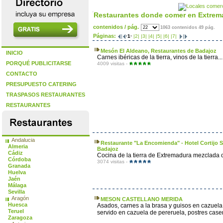
Restaurantes donde comer en Extrem
contenidos / pág.
1063 contenidos 49 pág.
Páginas:
·1·
|2|
|3|
|4|
|5|
|6|
|7|
Mesón El Aldeano, Restaurantes de Badajoz
INICIO
Carnes ibéricas de la tierra, vinos de la tierra...
PORQUÉ PUBLICITARSE
4009 visitas -
CONTACTO
PRESUPUESTO CATERING
TRASPASOS RESTAURANTES
RESTAURANTES
Andalucia
Restaurante "La Encomienda" - Hotel Cortijo S
Almeria
Badajoz
Cádiz
Cocina de la tierra de Extremadura mezclada c
Córdoba
3074 visitas -
Granada
Huelva
Jaén
Málaga
Sevilla
Aragón
MESON CASTELLANO MERIDA
Huesca
Asados, carnes a la brasa y guisos en cazuela 
Teruel
servido en cazuela de pereruela, postres case
Zaragoza