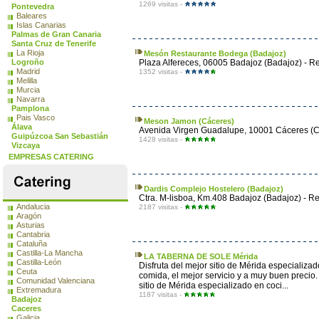
1269 visitas -
Pontevedra
Baleares
Islas Canarias
Palmas de Gran Canaria
Santa Cruz de Tenerife
La Rioja
Mesón Restaurante Bodega (Badajoz)
Logroño
Plaza Alfereces, 06005 Badajoz (Badajoz) - Re
Madrid
1352 visitas -
Melilla
Murcia
Navarra
Pamplona
Pais Vasco
Meson Jamon (Cáceres)
Álava
Avenida Virgen Guadalupe, 10001 Cáceres (Cá
Guipúzcoa San Sebastián
1428 visitas -
Vizcaya
EMPRESAS CATERING
Dardis Complejo Hostelero (Badajoz)
Ctra. M-lisboa, Km.408 Badajoz (Badajoz) - Re
Andalucia
2187 visitas -
Aragón
Asturias
Cantabria
Cataluña
Castilla-La Mancha
LA TABERNA DE SOLE Mérida
Castilla-León
Disfruta del mejor sitio de Mérida especializ
Ceuta
comida, el mejor servicio y a muy buen precio. 
Comunidad Valenciana
sitio de Mérida especializado en coci...
Extremadura
1187 visitas -
Badajoz
Caceres
Galicia