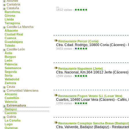
Asturias
Cantabria
...
Cataluña
1812 visitas -
Barcelona
Girona
Lleida
Tarragona
Castilla-La Mancha
Albacete
Ciudad Real
Cuenca
Restaurante Percor (Coria)
Guadalajara
Ctra. Cdad. Rodrigo, 10800 Coria (Cáceres) - 
Toledo
3403 visitas -
Castilla-León
Ávila
Burgos
León
Palencia
Salamanca
Restaurante Napoleon (Jerte)
Segovia
Ctra. Nacional, Km.364 10612 Jerte (Cáceres) 
Soria
1599 visitas -
Valladolid
Zamora
Ceuta
Comunidad Valenciana
Alicante
Restaurante Fogon Verato S.l. (Losar Vera)
Castellón
Cuartos, 10460 Losar Vera (Cáceres) - Cafés, 
Valencia
1356 visitas -
Extremadura
Badajoz
Caceres
Galicia
La Coruña
Restaurante Complejo Sancha Brava (Badajoz
Lugo
Ctra. Valverde, Badajoz (Badajoz) - Restaurant
Ourense