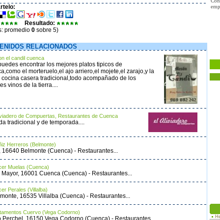
Con
telo:
empr
Resultado:
s: promedio
0
sobre 5)
ENIDOS RELACIONADOS
n el candil cuenca
puedes encontrar los mejores platos tipicos de
a,como el morteruelo,el ajo arriero,el mojete,el zarajo,y la
 cocina casera tradicional,todo acompañado de los
s vinos de la tierra....
liviadero de Compuertas, Restaurantes de Cuenca
a tradicional y de temporada....
ñiz Herreros (Belmonte)
, 16640 Belmonte (Cuenca) - Restaurantes...
cer Muelas (Cuenca)
 Mayor, 16001 Cuenca (Cuenca) - Restaurantes...
er Perales (Villalba)
monte, 16535 Villalba (Cuenca) - Restaurantes...
tamentos Cuervo (Vega Codorno)
He
o Perchel, 16150 Vega Codorno (Cuenca) - Restaurantes...