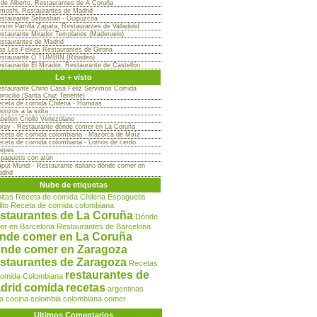
 de Alberto, Restaurantes de A Coruña
moshi, Restaurantes de Madrid
staurante Sebastián - Guipúzcoa
son Parrilla Zapata, Restaurantes de Valladolid
staurante Mirador Templarios (Maderuelo)
staurantes de Madrid
s Les Feixes Restaurantes de Girona
staurante O´TUMBIN (Ribadeo)
staurante El Mirador, Restaurante de Castellón
Lo + visto
staurante Chino Casa Feliz Servimos Comida
micilio (Santa Cruz Tenerife)
ceta de comida Chilena - Humitas
orizos a la sidra
bellon Criollo Venezolano
ray - Restaurante dónde comer en La Coruña
ceta de comida colombiana - Mazorca de Maíz
ceta de comida colombiana - Lomos de cerdo
epes
paguetis con atún
put Mundi - Restaurante italiano dónde comer en
drid
Nube de etiquetas
itas
Receta de comida Chilena
Espaguetis
lito
Receta de comida colombiana
staurantes de La Coruña
Dónde
er en Barcelona
Restaurantes de Barcelona
nde comer en La Coruña
nde comer en Zaragoza
staurantes de Zaragoza
Recetas
restaurantes de
comida Colombiana
drid
comida
recetas
argentinas
a
cocina
colombia
colombiana
comer
Ultimos Comentarios