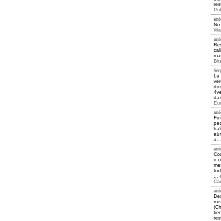
res
Pub
anó
No 
Wai
anó
Res
cal
mar
Bit
Ser
La 
ver
dom
4ve
dan
Eur
anó
Fui
ped
hab
aún
a..
anó
Com
o u
men
tod
...
Car
anó
Des
men
(Ch
tie
res