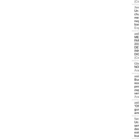
(Co
Jos
Un 
chu
men
neg
bas
Esp
anó
ME
FA
20
DE
IN
DI
(Co
Glor
NO
Ara
anó
Bu
res
pes
zap
ven
Ara
anó
“Of
gus
ami
Sara
Un 
ser
ded
est
bue