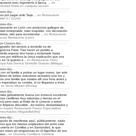
taurants avec logements à llanca. ...
en
licidad Gratis en cualquier sección
nimo dijo...
es pot pagar amb Tarja ...
en
Restaurante
kiki S.l. (Cunit)
nimo dijo...
taurante en León con productos gallegos de
idad inmejorable, trato exquisito, con decoración
inera, sitio para recomendar ...
en
Restaurante
acora Marisqueria (León)
gio Chamizo dijo...
gestión del servicio a domicilio es de
güenza.Fatal. Tras hacer un pedido a
icilio,esperar dos horas y reclamarle hasta
ces por teléfono,la única explicación que nos
 es:"si quieres e...
en
Restaurante Chino
opa Asia Servicio Domicilio Gratuito (Málaga)
nimo dijo...
 con mi familia a probar un lugar nuevo, tan solo
imos de beber, estuvimos sentados una hor y
ía una familia que estaba allí una hora antes y
 esperaban su comida, si no llegamos a irnos
.
en
Venta Mirador (Ronda)
nimo dijo...
ida globalmente buena (un entrecot excelente
nas carrilleras muy sabrosas y tiernas en el
ú) pero trato al límite de lo correcto y sobre
o limpieza discutible...los baños: destartalados y
en
Asador Restaurante Fresno Especialidad
nes Asados (Vega(villafufre))
nimo dijo...
pués de manifestar aquí, públicamente, nada
os que los mismos empleados del antro este
urrería en Comillas y en Santander), lo que
nen estos sin-vergüenzas en el frigorífico de sus
taur...
en
Churreria Comillana Cafeteria