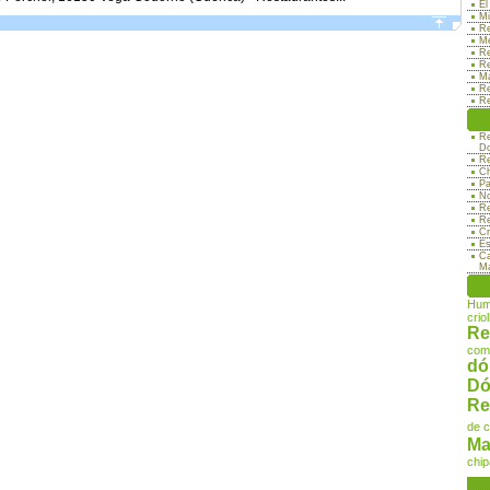
El
Mi
Re
Me
Re
Re
Ma
Re
Re
Re
Do
Re
Ch
Pa
No
Re
Re
Cr
Es
Ca
Ma
Hum
criol
Re
com
dó
Dó
Re
de 
Ma
chip