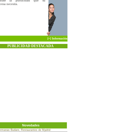
trate la publicidad que su
esa necesita.
[+] Información
PUBLICIDAD DESTACADA
Novedades
rmanas Budare, Restaurantes de Madrid