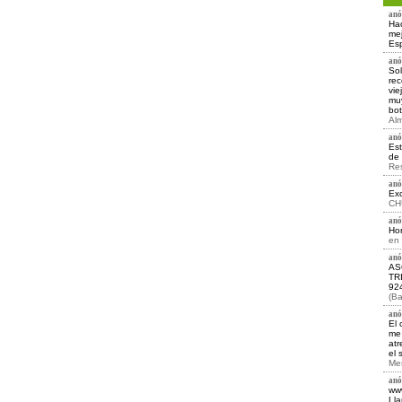
anó
Hac
mej
Esp
anó
Sol
rec
vie
muy
bot
Alm
anó
Est
de 
Re
anó
Exc
CH
anó
Hor
en
anó
AS
TR
92
(Ba
anó
El 
me 
atr
el 
Mes
anó
www
Lla