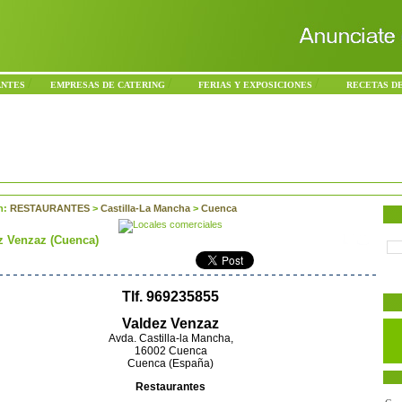
/
/
/
ANTES
EMPRESAS DE CATERING
FERIAS Y EXPOSICIONES
RECETAS D
n:
RESTAURANTES
>
Castilla-La Mancha
>
Cuenca
z Venzaz (Cuenca)
Tlf. 969235855
Valdez Venzaz
Avda. Castilla-la Mancha,
16002 Cuenca
Cuenca (España)
Restaurantes