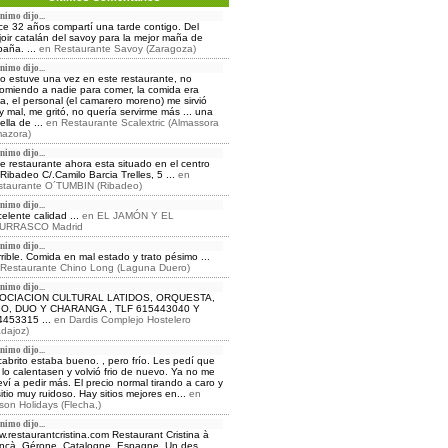
nimo dijo...
e 32 años compartí una tarde contigo. Del
oir catalán del savoy para la mejor maña de
aña. ...
en
Restaurante Savoy (Zaragoza)
nimo dijo...
o estuve una vez en este restaurante, no
omiendo a nadie para comer, la comida era
ja, el personal (el camarero moreno) me sirvió
 mal, me gritó, no quería servirme más ... una
ella de ...
en
Restaurante Scalextric (Almassora
azora)
nimo dijo...
e restaurante ahora esta situado en el centro
Ribadeo C/.Camilo Barcia Trelles, 5 ...
en
staurante O´TUMBIN (Ribadeo)
nimo dijo...
elente calidad ...
en
EL JAMÓN Y EL
URRASCO Madrid
nimo dijo...
rible. Comida en mal estado y trato pésimo ...
Restaurante Chino Long (Laguna Duero)
nimo dijo...
OCIACION CULTURAL LATIDOS, ORQUESTA,
IO, DUO Y CHARANGA , TLF 615443040 Y
4453315 ...
en
Dardis Complejo Hostelero
dajoz)
nimo dijo...
cabrito estaba bueno. , pero frío. Les pedí que
lo calentasen y volvió frio de nuevo. Ya no me
eví a pedir más. El precio normal tirando a caro y
sitio muy ruidoso. Hay sitios mejores en...
en
on Holidays (Flecha,)
nimo dijo...
.restaurantcristina.com Restaurant Cristina à
nçà, Gérone, Catalogne, Espagne, Un des