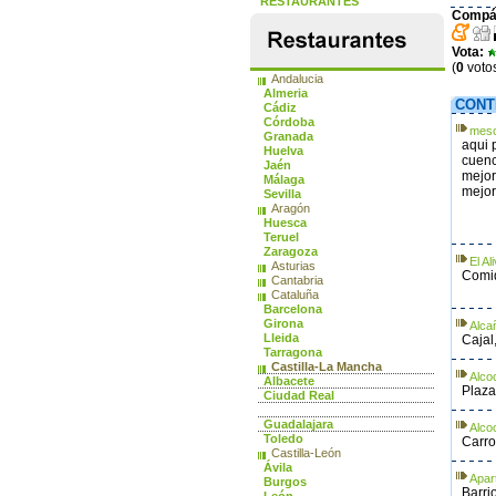
RESTAURANTES
Compár
Vota:
(
0
voto
Andalucia
Almeria
CONT
Cádiz
Córdoba
meso
Granada
aqui 
Huelva
cuenc
Jaén
mejor
Málaga
mejore
Sevilla
Aragón
Huesca
Teruel
Zaragoza
El A
Asturias
Comid
Cantabria
Cataluña
Barcelona
Girona
Alca
Lleida
Cajal
Tarragona
Castilla-La Mancha
Alco
Albacete
Plaza
Ciudad Real
Cuenca
Guadalajara
Alcoc
Toledo
Carro
Castilla-León
Ávila
Apar
Burgos
Barri