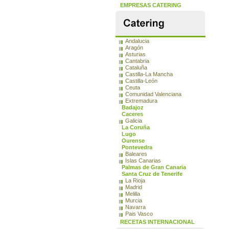
EMPRESAS CATERING
Andalucia
Aragón
Asturias
Cantabria
Cataluña
Castilla-La Mancha
Castilla-León
Ceuta
Comunidad Valenciana
Extremadura
Badajoz
Caceres
Galicia
La Coruña
Lugo
Ourense
Pontevedra
Baleares
Islas Canarias
Palmas de Gran Canaria
Santa Cruz de Tenerife
La Rioja
Madrid
Melilla
Murcia
Navarra
Pais Vasco
RECETAS INTERNACIONAL