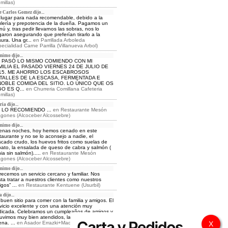
millas)
e Carlos Gomez dijo...
lugar para nada recomendable, debido a la
lería y prepotencia de la dueña. Pagamos un
ú y, tras pedir llevarnos las sobras, nos lo
aron asegurando que preferían tirarlo a la
ura. Una gr...
en
Parrillada Arboleda
ecialidad Carne Parrilla (Villanueva Arbol)
nimo dijo...
 PASÓ LO MISMO COMIENDO CON MI
MILIA EL PASADO VIERNES 24 DE JULIO DE
15. ME AHORRO LOS ESCABROSOS
TALLES DE LA ESCASA, FERMENTADA E
NOBLE COMIDA DEL SITIO. LO ÚNICO QUE OS
GO ES Q...
en
Churreria Comillana Cafeteria
millas)
ia dijo...
 LO RECOMIENDO ...
en
Restaurante Mesón
gones (Alcoceber Alcossebre)
nimo dijo...
enas noches, hoy hemos cenado en este
taurante y no se lo aconsejo a nadie, el
cado crudo, los huevos fritos como suelas de
ato, la ensalada de queso de cabra y salmón (
ia sin salmón).....
en
Restaurante Mesón
gones (Alcoceber Alcossebre)
nimo dijo...
recemos un servicio cercano y familiar. Nos
ta tratar a nuestros clientes como nuestros
gos” ...
en
Restaurante Kentuene (Usurbil)
 dijo...
buen sitio para comer con la familia y amigos. El
vicio excelente y con una atención muy
icada. Celebramos un cumpleaños de amigos y
uvimos muy bien atendidos, la comida muy
na. ...
en
Asador Errazki+Madrid
X