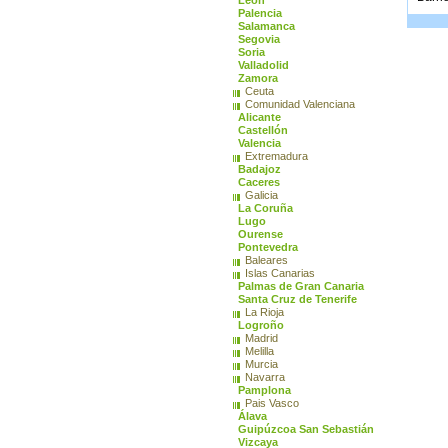
León
Palencia
Salamanca
Segovia
Soria
Valladolid
Zamora
Ceuta
Comunidad Valenciana
Alicante
Castellón
Valencia
Extremadura
Badajoz
Caceres
Galicia
La Coruña
Lugo
Ourense
Pontevedra
Baleares
Islas Canarias
Palmas de Gran Canaria
Santa Cruz de Tenerife
La Rioja
Logroño
Madrid
Melilla
Murcia
Navarra
Pamplona
Pais Vasco
Álava
Guipúzcoa San Sebastián
Vizcaya