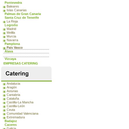
Pontevedra
Baleares
Islas Canarias
Palmas de Gran Canaria
Santa Cruz de Tenerife
La Rioja
Logroño
Madrid
Melilla
Murcia
Navarra
Pamplona
Pais Vasco
Álava
Guipúzcoa San Sebastián
Vizcaya
EMPRESAS CATERING
Andalucia
Aragón
Asturias
Cantabria
Cataluña
Castilla-La Mancha
Castilla-León
Ceuta
Comunidad Valenciana
Extremadura
Badajoz
Caceres
Galicia