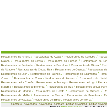
/
/
/
Restaurantes de Almeria
Restaurantes de Cadiz
Restaurantes de Cordoba
Restau
/
/
/
Malaga
Restaurantes de Sevilla
Restaurantes de Huesca
Restaurantes de Ter
/
/
/
Restaurantes de Santander
Restaurantes de Barcelona
Restaurantes de Girona
Rest
/
/
/
de Albacete
Restaurantes de Ciudad Real
Restaurantes de Cuenca
Restaurantes de
/
/
/
Restaurantes de Leon
Restaurantes de Palencia
Restaurantes de Salamanca
Resta
/
/
/
Zamora
Restaurantes de Ceuta
Restaurantes de Alicante
Restaurantes de Castel
/
/
/
Restaurantes de La Coruña
Restaurantes de Santiago
Restaurantes de Lugo
Restau
/
/
/
Mallorca
Restaurantes de Menorca
Restaurantes de Ibiza
Restaurantes de Las Palm
/
/
/
Restaurantes de Madrid
Restaurantes de Getafe
Restaurantes de Vallecas
Re
/
/
/
Restaurantes de Melilla
Restaurantes de Murcia
Restaurantes de Pamplona
Re
/
/
/
Restaurantes de Vizcaya
Restaurantes de Bilbao
Restaurantes de Vitoria
Contacto
novedades
novedades
contacto
política privacidad
política privaci
Produce
ilatina software, s.l.
- NIF.B-24.284.622 -