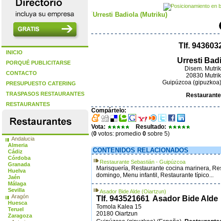
Urresti Badiola (Mutriku)
Tlf. 943603
INICIO
Urresti Bad
PORQUÉ PUBLICITARSE
Disem. Mutrik
CONTACTO
20830 Mutri
Guipúzcoa (gipuzkoa
PRESUPUESTO CATERING
TRASPASOS RESTAURANTES
Restaurant
RESTAURANTES
Compártelo:
Vota:
Resultado:
(
0
votos: promedio
0
sobre 5)
Andalucia
Almeria
CONTENIDOS RELACIONADOS
Cádiz
Córdoba
Restaurante Sebastián - Guipúzcoa
Granada
Marisquería, Restaurante cocina marinera, Res
Huelva
domingo, Menu infantil, Restaurante típico...
Jaén
Málaga
Sevilla
Asador Bide Alde (Oiartzun)
Aragón
Tlf. 943521661
Asador Bide Alde
Huesca
Tomola Kalea 15
Teruel
20180 Oiartzun
Zaragoza