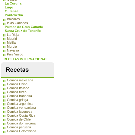
La Coruña
Lugo
Ourense
Pontevedra
Baleares
Islas Canarias
Palmas de Gran Canaria
Santa Cruz de Tenerife
La Rioja
Madrid
Melilla
Murcia
Navarra
Pais Vasco
RECETAS INTERNACIONAL
Comida mexicana
Comida China
Comida Italiana
Comida turca
Comida francesa
Comida griega
Comida argentina
Comida venezolana
Comida japonesa
Comida Costa Rica
Comida de Chile
Comida dominicana
Comida peruana
Comida Colombiana