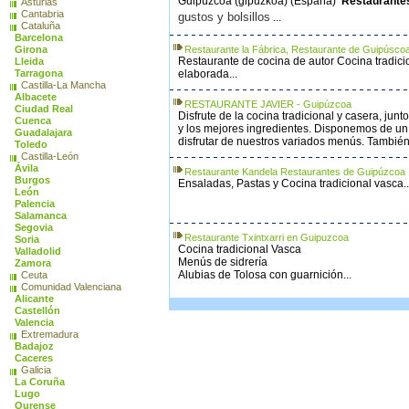
Guipúzcoa (gipuzkoa) (España)
Restaurante
Asturias
Cantabria
gustos y bolsillos
...
Cataluña
Barcelona
Girona
Restaurante la Fábrica, Restaurante de Guipúsco
Restaurante de cocina de autor Cocina tradici
Lleida
Tarragona
elaborada...
Castilla-La Mancha
Albacete
RESTAURANTE JAVIER - Guipúzcoa
Ciudad Real
Disfrute de la cocina tradicional y casera, junt
Cuenca
y los mejores ingredientes. Disponemos de u
Guadalajara
disfrutar de nuestros variados menús. También.
Toledo
Castilla-León
Ávila
Restaurante Kandela Restaurantes de Guipúzcoa
Burgos
Ensaladas, Pastas y Cocina tradicional vasca..
León
Palencia
Salamanca
Segovia
Restaurante Txintxarri en Guipuzcoa
Soria
Cocina tradicional Vasca
Valladolid
Menús de sidrería
Zamora
Alubias de Tolosa con guarnición...
Ceuta
Comunidad Valenciana
Alicante
Castellón
Valencia
Extremadura
Badajoz
Caceres
Galicia
La Coruña
Lugo
Ourense