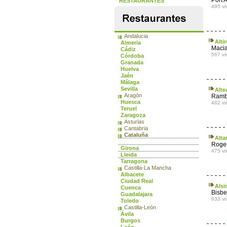
Port 
RESTAURANTES
495 vi
Andalucia
Alti
Almeria
Macia
Cádiz
567 vi
Córdoba
Granada
Huelva
Jaén
Málaga
Sevilla
Alte
Aragón
Rambl
Huesca
482 vi
Teruel
Zaragoza
Asturias
Cantabria
Cataluña
Alta
Barcelona
Roger
Girona
475 vi
Lleida
Tarragona
Castilla-La Mancha
Albacete
Ciudad Real
Alsi
Cuenca
Bisbe
Guadalajara
633 vi
Toledo
Castilla-León
Ávila
Burgos