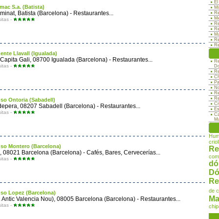
El
mac S.a. (Batista)
Mi
minat, Batista (Barcelona) - Restaurantes...
Re
Me
sitas -
Re
Re
Ma
Re
Re
ente Llavall (Igualada)
 Capita Gali, 08700 Igualada (Barcelona) - Restaurantes...
Re
sitas -
Do
Re
Ch
Pa
No
Re
Re
so Ontoria (Sabadell)
Cr
epera, 08207 Sabadell (Barcelona) - Restaurantes...
Es
sitas -
Ca
Ma
Hum
criol
so Montero (Barcelona)
Re
, 08021 Barcelona (Barcelona) - Cafés, Bares, Cervecerías...
com
sitas -
dó
Dó
Re
de 
so Lopez (Barcelona)
Ma
 Antic Valencia Nou), 08005 Barcelona (Barcelona) - Restaurantes...
sitas -
chip