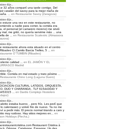
nimo dijo...
e 32 años compartí una tarde contigo. Del
oir catalán del savoy para la mejor maña de
aña. ...
en
Restaurante Savoy (Zaragoza)
nimo dijo...
o estuve una vez en este restaurante, no
omiendo a nadie para comer, la comida era
ja, el personal (el camarero moreno) me sirvió
 mal, me gritó, no quería servirme más ... una
ella de ...
en
Restaurante Scalextric (Almassora
azora)
nimo dijo...
e restaurante ahora esta situado en el centro
Ribadeo C/.Camilo Barcia Trelles, 5 ...
en
staurante O´TUMBIN (Ribadeo)
nimo dijo...
elente calidad ...
en
EL JAMÓN Y EL
URRASCO Madrid
nimo dijo...
rible. Comida en mal estado y trato pésimo ...
Restaurante Chino Long (Laguna Duero)
nimo dijo...
OCIACION CULTURAL LATIDOS, ORQUESTA,
IO, DUO Y CHARANGA , TLF 615443040 Y
4453315 ...
en
Dardis Complejo Hostelero
dajoz)
nimo dijo...
cabrito estaba bueno. , pero frío. Les pedí que
lo calentasen y volvió frio de nuevo. Ya no me
eví a pedir más. El precio normal tirando a caro y
sitio muy ruidoso. Hay sitios mejores en...
en
on Holidays (Flecha,)
nimo dijo...
.restaurantcristina.com Restaurant Cristina à
nçà, Gérone, Catalogne, Espagne, Un des