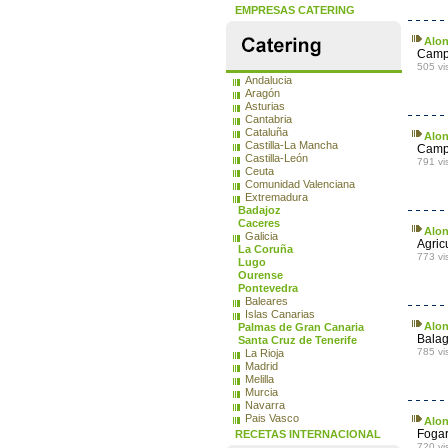
EMPRESAS CATERING
Alon
Campa
505 vi
Andalucia
Aragón
Asturias
Cantabria
Cataluña
Alon
Castilla-La Mancha
Campa
Castilla-León
791 vi
Ceuta
Comunidad Valenciana
Extremadura
Badajoz
Caceres
Alon
Galicia
Agric
La Coruña
773 vi
Lugo
Ourense
Pontevedra
Baleares
Islas Canarias
Alon
Palmas de Gran Canaria
Balag
Santa Cruz de Tenerife
785 vi
La Rioja
Madrid
Melilla
Murcia
Navarra
Pais Vasco
Alon
Fogar
RECETAS INTERNACIONAL
720 vi