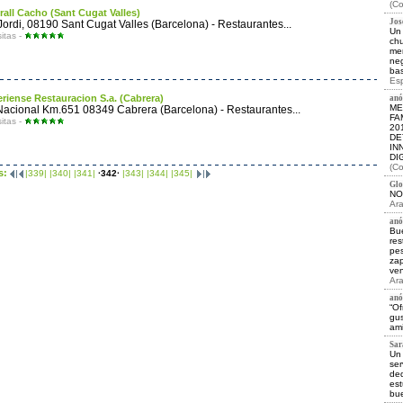
(Co
rall Cacho (Sant Cugat Valles)
Jos
Jordi, 08190 Sant Cugat Valles (Barcelona) - Restaurantes...
Un 
sitas -
chu
men
neg
bas
Esp
riense Restauracion S.a. (Cabrera)
anó
ME
Nacional Km.651 08349 Cabrera (Barcelona) - Restaurantes...
FA
sitas -
20
DE
IN
DI
(Co
s:
|339|
|340|
|341|
·342·
|343|
|344|
|345|
Glor
NO
Ara
anó
Bu
res
pes
zap
ven
Ara
anó
“Of
gus
ami
Sara
Un 
ser
ded
est
bue