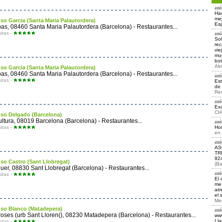
anó
Hac
mej
so Garcia (Santa Maria Palautordera)
Esp
s, 08460 Santa Maria Palautordera (Barcelona) - Restaurantes...
sitas -
anó
Sol
rec
vie
muy
bot
Alm
so Garcia (Santa Maria Palautordera)
s, 08460 Santa Maria Palautordera (Barcelona) - Restaurantes...
anó
sitas -
Est
de 
Re
anó
Exc
CH
so Delgado (Barcelona)
ultura, 08019 Barcelona (Barcelona) - Restaurantes...
anó
sitas -
Hor
en
anó
AS
TR
92
so Castro (Sant Llobregat)
(Ba
uer, 08830 Sant Llobregat (Barcelona) - Restaurantes...
anó
sitas -
El 
me 
atr
el 
Mes
so Blanco (Matadepera)
anó
oses (urb Sant Lloren(), 08230 Matadepera (Barcelona) - Restaurantes...
www
Lla
sitas -