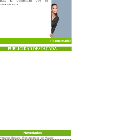
trate la publicidad que su
esa necesita.
[+] Información
PUBLICIDAD DESTACADA
Novedades
rmanas Budare, Restaurantes de Madrid