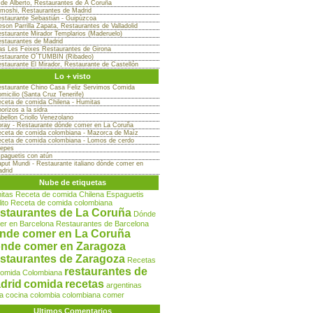
 de Alberto, Restaurantes de A Coruña
moshi, Restaurantes de Madrid
staurante Sebastián - Guipúzcoa
son Parrilla Zapata, Restaurantes de Valladolid
staurante Mirador Templarios (Maderuelo)
staurantes de Madrid
s Les Feixes Restaurantes de Girona
staurante O´TUMBIN (Ribadeo)
staurante El Mirador, Restaurante de Castellón
Lo + visto
staurante Chino Casa Feliz Servimos Comida
micilio (Santa Cruz Tenerife)
ceta de comida Chilena - Humitas
orizos a la sidra
bellon Criollo Venezolano
ray - Restaurante dónde comer en La Coruña
ceta de comida colombiana - Mazorca de Maíz
ceta de comida colombiana - Lomos de cerdo
epes
paguetis con atún
put Mundi - Restaurante italiano dónde comer en
drid
Nube de etiquetas
itas
Receta de comida Chilena
Espaguetis
lito
Receta de comida colombiana
staurantes de La Coruña
Dónde
er en Barcelona
Restaurantes de Barcelona
nde comer en La Coruña
nde comer en Zaragoza
staurantes de Zaragoza
Recetas
restaurantes de
comida Colombiana
drid
comida
recetas
argentinas
a
cocina
colombia
colombiana
comer
Ultimos Comentarios