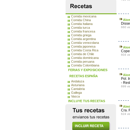
Comida mexicana
Alon
Comida China
Disse
Comida Italiana
660 vi
Comida turca
Comida francesa
Comida griega
Comida argentina
Comida venezolana
Comida japonesa
Alon
Comida Costa Rica
Coper
Comida de Chile
604 vi
Comida dominicana
Comida peruana
Comida Colombiana
FERIAS Y EXPOSICIONES
Alon
RECETAS ESPAÑA
Pol. 
Andaluza
- Res
Asturiana
699 vi
Cantabria
Gallega
Vasca
INCLUYE TUS RECETAS
Almi
Cra. 
624 vi