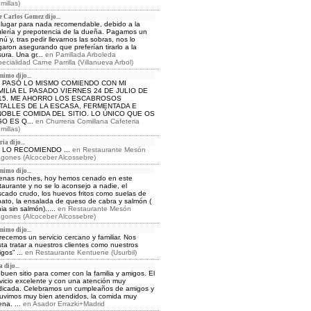
millas)
e Carlos Gomez dijo...
lugar para nada recomendable, debido a la
lería y prepotencia de la dueña. Pagamos un
ú y, tras pedir llevarnos las sobras, nos lo
aron asegurando que preferían tirarlo a la
ura. Una gr...
en
Parrillada Arboleda
ecialidad Carne Parrilla (Villanueva Arbol)
nimo dijo...
 PASÓ LO MISMO COMIENDO CON MI
MILIA EL PASADO VIERNES 24 DE JULIO DE
15. ME AHORRO LOS ESCABROSOS
TALLES DE LA ESCASA, FERMENTADA E
NOBLE COMIDA DEL SITIO. LO ÚNICO QUE OS
GO ES Q...
en
Churreria Comillana Cafeteria
millas)
ia dijo...
 LO RECOMIENDO ...
en
Restaurante Mesón
gones (Alcoceber Alcossebre)
nimo dijo...
enas noches, hoy hemos cenado en este
taurante y no se lo aconsejo a nadie, el
cado crudo, los huevos fritos como suelas de
ato, la ensalada de queso de cabra y salmón (
ia sin salmón).....
en
Restaurante Mesón
gones (Alcoceber Alcossebre)
nimo dijo...
recemos un servicio cercano y familiar. Nos
ta tratar a nuestros clientes como nuestros
gos” ...
en
Restaurante Kentuene (Usurbil)
 dijo...
buen sitio para comer con la familia y amigos. El
vicio excelente y con una atención muy
icada. Celebramos un cumpleaños de amigos y
uvimos muy bien atendidos, la comida muy
na. ...
en
Asador Errazki+Madrid