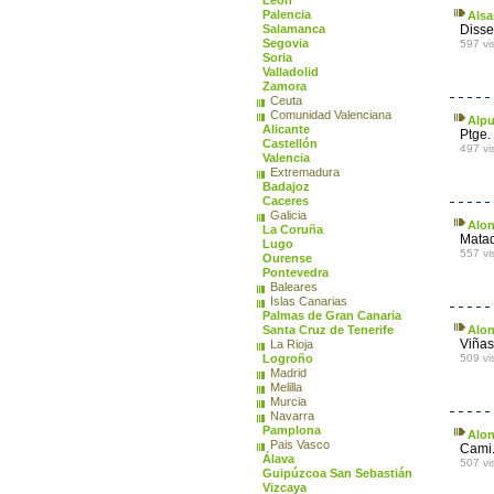
León
Palencia
Alsa
Salamanca
Disse
Segovia
597 vi
Soria
Valladolid
Zamora
Ceuta
Comunidad Valenciana
Alpu
Alicante
Ptge.
Castellón
497 vi
Valencia
Extremadura
Badajoz
Caceres
Galicia
Alon
La Coruña
Matad
Lugo
557 vi
Ourense
Pontevedra
Baleares
Islas Canarias
Palmas de Gran Canaria
Santa Cruz de Tenerife
Alon
Viñas
La Rioja
Logroño
509 vi
Madrid
Melilla
Murcia
Navarra
Pamplona
Alon
Pais Vasco
Cami.
Álava
507 vi
Guipúzcoa San Sebastián
Vizcaya