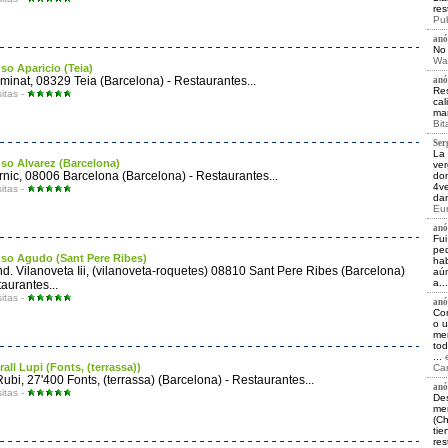
res
Pub
anó
No 
Wai
so Aparicio (Teia)
minat, 08329 Teia (Barcelona) - Restaurantes...
anó
Res
sitas -
cal
mar
Bit
Ser
La 
so Alvarez (Barcelona)
ver
nic, 08006 Barcelona (Barcelona) - Restaurantes...
dom
4ve
sitas -
dan
Eur
anó
Fui
ped
so Agudo (Sant Pere Ribes)
hab
Ind. Vilanoveta Iii, (vilanoveta-roquetes) 08810 Sant Pere Ribes (Barcelona)
aún
a..
taurantes...
sitas -
anó
Com
o u
men
tod
...
rall Lupi (Fonts, (terrassa))
Car
Rubi, 27'400 Fonts, (terrassa) (Barcelona) - Restaurantes...
anó
sitas -
Des
men
(Ch
tie
res