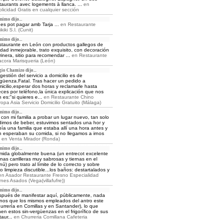
taurants avec logements à llanca. ...
en
licidad Gratis en cualquier sección
nimo dijo...
es pot pagar amb Tarja ...
en
Restaurante
kiki S.l. (Cunit)
nimo dijo...
taurante en León con productos gallegos de
idad inmejorable, trato exquisito, con decoración
inera, sitio para recomendar ...
en
Restaurante
acora Marisqueria (León)
gio Chamizo dijo...
gestión del servicio a domicilio es de
güenza.Fatal. Tras hacer un pedido a
icilio,esperar dos horas y reclamarle hasta
ces por teléfono,la única explicación que nos
 es:"si quieres e...
en
Restaurante Chino
opa Asia Servicio Domicilio Gratuito (Málaga)
nimo dijo...
 con mi familia a probar un lugar nuevo, tan solo
imos de beber, estuvimos sentados una hor y
ía una familia que estaba allí una hora antes y
 esperaban su comida, si no llegamos a irnos
.
en
Venta Mirador (Ronda)
nimo dijo...
ida globalmente buena (un entrecot excelente
nas carrilleras muy sabrosas y tiernas en el
ú) pero trato al límite de lo correcto y sobre
o limpieza discutible...los baños: destartalados y
en
Asador Restaurante Fresno Especialidad
nes Asados (Vega(villafufre))
nimo dijo...
pués de manifestar aquí, públicamente, nada
os que los mismos empleados del antro este
urrería en Comillas y en Santander), lo que
nen estos sin-vergüenzas en el frigorífico de sus
taur...
en
Churreria Comillana Cafeteria