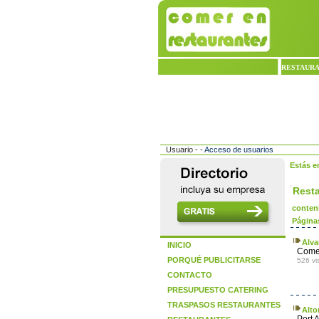
RESTAUR
Usuario - -
Acceso de usuarios
Estás e
Rest
conten
Página
Alva
INICIO
Comer
PORQUÉ PUBLICITARSE
526 vi
CONTACTO
PRESUPUESTO CATERING
TRASPASOS RESTAURANTES
Alto