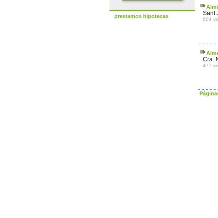
Almi
Sant 
prestamos hipotecas
604 vi
Alme
Cra. 
477 vi
Página