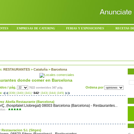
/
/
/
ANTES
EMPRESAS DE CATERING
FERIAS Y EXPOSICIONES
RECETAS D
n:
RESTAURANTES
>
Cataluña
>
Barcelona
aurantes donde comer en Barcelona
idos / pág.
Ordena por
7622 contenidos 347 pág.
s:
|339|
|340|
|341|
·342·
|343|
|344|
|345|
rez Abella Restaurante (Barcelona)
Ç, (hospitalet Llobregat) 08003 Barcelona (Barcelona) - Restaurantes...
sitas -
r Restauracion S.l. (Sitges)